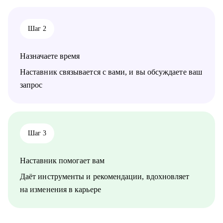
⦁ ИТ-менеджерам и лидам.
⦁ Бизнес и системным аналитикам.
⦁ Тем, кто хочет начать свой путь в ИТ.
Шаг 2
⦁ Тестировщикам, разработчикам, инженерам.
Назначаете время
Наставник связывается с вами, и вы обсуждаете ваш
запрос
Шаг 3
Наставник помогает вам
Даёт инструменты и рекомендации, вдохновляет
на изменения в карьере