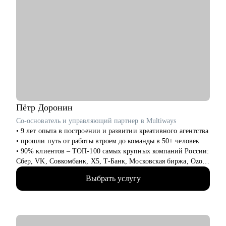
Пётр
Доронин
Со-основатель и управляющий партнер в Multiways
• 9 лет опыта в построении и развитии креативного агентства
• прошли путь от работы втроем до команды в 50+ человек
• 90% клиентов – ТОП-100 самых крупных компаний России:
Сбер, VK, Совкомбанк, X5, Т-Банк, Московская биржа, Ozon,
Лемана ПРО, inDrive и тд.
Выбрать услугу
• реализуем несколько сотен проектов в год, которые решают
задачи клиентов и берут призовые места на фестивалях
• экспертиза в продуктах: CG, анимация, креатив,
видеопродакшен, брендинг, образовательный контент и не
только