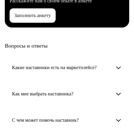
Расскажите нам о своем опыте в анкете
Заполнить анкету
Вопросы и ответы
Какие наставники есть на маркетплейсе?
Карьерные наставники — это HR-
специалисты, карьерные консультанты,
Как мне выбрать наставника?
психологи, резюмерайтеры и менторы.
Умный поиск поможет в три клика выбрать
Менторы работают в ИТ, дизайне, других
наставника для достижения вашей цели.
С чем может помочь наставник?
узкоспециализированных сферах. Они
помогут прокачать навыки, построить