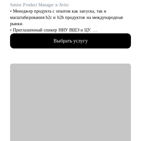
выделять среди команды, повышать и тд.)
Senior Product Manager в Avito
• Менеджер продукта с опытом как запуска, так и
Кому могу помочь:
масштабирования b2c и b2b продуктов на международные
• Студентам бакалавриата/магистратуры/аспирантуры
рынки.
технических направлений;
• Приглашенный спикер НИУ ВШЭ и ЦУ.
• Учащимся на онлайн-курсах для переквалификации (IT,
• Провела более 100 карьерных консультаций.
Digital, Образование);
Выбрать услугу
• Провела более 70 собеседований.
• Junior/Middle/Senior-специалистам;
• Отсмотрела более 300 резюме.
• Middle и C-level менеджерам.
• Помогла более 50 стартапам с GTM стратегиями по всему
миру.
• Основные направления:
- IT (разработка, тестирование, администрирование,
С чем помогу:
информационная безопасность),
• Ты хочешь сформировать понятную и прозрачную
- DataScience и аналитика, Машинное обучение и
карьерную стратегию для быстрого роста.
Компьютерное зрение,
• Ты хочешь сменить место работы, чтобы вырасти по грейду
- Digital (маркетологи, дизайнеры, исследователи, редакторы,
и/или сменить роль.
smm)
• Ты хочешь оценить свои харды/софты и найти точки роста в
- Education Tech (Педагогические дизайнеры, методологи)
нынешней компании или за ее пределами.
- Managment (Project, Product, Operations, Middle & C-level)
• Ты выгорел (-а) и хочешь понять, куда двигаться дальше и
как.
Про мой опыт:
• Хочешь вместе решить какую-то бизнес-задачу.
• Преодолела свой личный стеклянный потолок и стала
Операционным директором после годового перерыва от full-