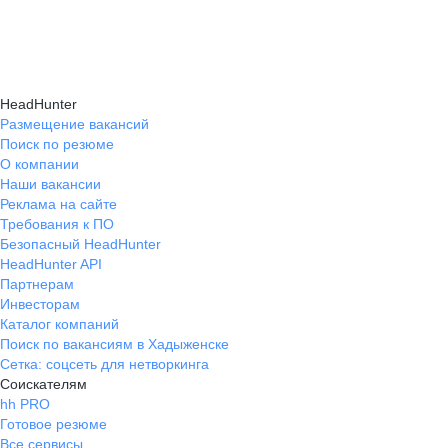
и правильно презентовать себя работодателю,
текущем месте работы и о том, кому он будет
Да, на карьерном маркетплейсе hh.ru доступна
что повышает шансы трудоустройства.
полезен, с какими запросами работает.
помощь с поиском работы онлайн: эксперты
Вы точно найдёте того, кто вам нужен!
помогут разработать стратегию, подобрать
HeadHunter
вакансии и повысить эффективность
Размещение вакансий
Поиск по резюме
трудоустройства.
О компании
Наши вакансии
Реклама на сайте
Требования к ПО
Безопасный HeadHunter
HeadHunter API
Партнерам
Инвесторам
Каталог компаний
Поиск по вакансиям в Хадыженске
Сетка: соцсеть для нетворкинга
Соискателям
hh PRO
Готовое резюме
Все сервисы