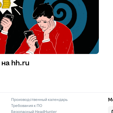
на hh.ru
М
Производственный календарь
Требования к ПО
Безопасный HeadHunter