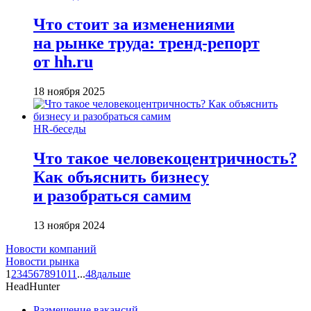
Что стоит за изменениями
на рынке труда: тренд-репорт
от hh.ru
18 ноября 2025
HR-беседы
Что такое человеко­центричность?
Как объяснить бизнесу
и разобраться самим
13 ноября 2024
Новости компаний
Новости рынка
1
2
3
4
5
6
7
8
9
10
11
...
48
дальше
HeadHunter
Размещение вакансий