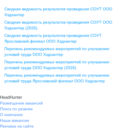
Сводная ведомость результатов проведения СОУТ ООО
Воронеж
Хэдхантер
Сводная ведомость результатов проведения СОУТ ООО
ул. Комиссаржевской, д. 10,
Хэдхантер (2026)
офис 1212
Сводная ведомость результатов проведения СОУТ
+7 473 280-05-05
Ярославский филиал ООО Хэдхантер
pr@vrn.hh.ru
Перечень рекомендуемых мероприятий по улучшению
условий труда ООО Хэдхантер
Казань
Перечень рекомендуемых мероприятий по улучшению
ул. Спартаковская, д. 2А, этаж 3,
условий труда ООО Хэдхантер (2026)
помещение 15
Перечень рекомендуемых мероприятий по улучшению
условий труда Ярославский филиал ООО Хэдхантер
+7 843 212-12-50
pr@kzn.hh.ru
HeadHunter
Размещение вакансий
Екатеринбург
Поиск по резюме
ул. Боевых Дружин, стр. 20,
О компании
5 этаж, офис 505, 521
Наши вакансии
Реклама на сайте
+7 343 226-79-99