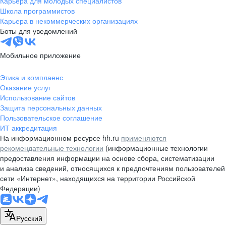
Карьера для молодых специалистов
pr@nsk.hh.ru
Школа программистов
Карьера в некоммерческих организациях
Минск
Боты для уведомлений
пр-т Дзержинского, д. 57,
10 этаж, помещение 45-1
Мобильное приложение
+375 (17)
336-03-02
Этика и комплаенс
pr@rabota.by
Оказание услуг
Использование сайтов
Алматы
Защита персональных данных
Пользовательское соглашение
пр. Абая, д. 151, БЦ Алатау,
ИТ аккредитация
12 этаж, офис 1209
На информационном ресурсе hh.ru
применяются
+7 727 232-13-13
рекомендательные технологии
(информационные технологии
pr@headhunter.com.kz
предоставления информации на основе сбора, систематизации
и анализа сведений, относящихся к предпочтениям пользователей
сети «Интернет», находящихся на территории Российской
Федерации)
Русский