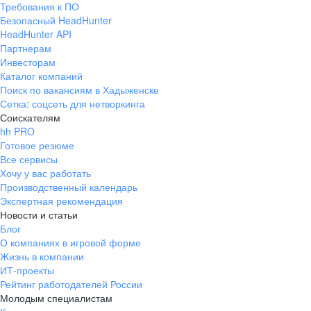
Требования к ПО
pr@ural.hh.ru
Безопасный HeadHunter
HeadHunter API
Краснодар
Партнерам
Инвесторам
ул. Янковского, д. 169, 7 этаж,
Каталог компаний
706 каб.
Поиск по вакансиям в Хадыженске
+7 861 205-55-57
Сетка: соцсеть для нетворкинга
pr@krd.hh.ru
Соискателям
hh PRO
Готовое резюме
Владивосток
Все сервисы
пер. Ланинский д. 4, офис 3.4
Хочу у вас работать
Производственный календарь
+7 423 202-33-28
Экспертная рекомендация
pr@dv.hh.ru
Новости и статьи
Блог
Новосибирск
О компаниях в игровой форме
Жизнь в компании
ул. Большевистская, д. 35,
ИТ-проекты
помещение 21
Рейтинг работодателей России
+7 383 207-94-64
Молодым специалистам