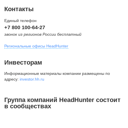
Контакты
Единый телефон
+7 800 100-64-27
звонок из регионов России бесплатный
Региональные офисы HeadHunter
Москва
Инвесторам
внутригородская территория
Информационные материалы компании размещены по
Муниципальный округ Тверской,
адресу:
investor.hh.ru
2-я Брестская ул., д. 48,
помещение 25
+7 495 974-64-27
Группа компаний HeadHunter состоит
+7 495 980-64-27
в сообществах
+7 495 134-92-24
press@hh.ru